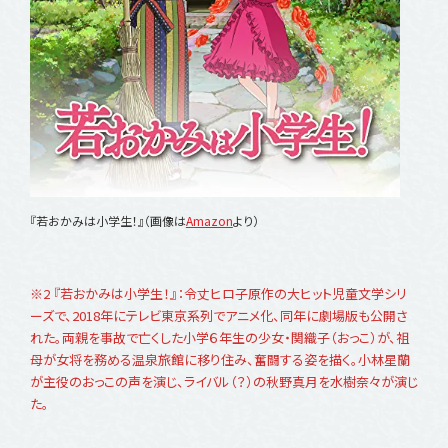
『若おかみは小学生！』（画像は
Amazon
より）
※2 『若おかみは小学生！』：令丈ヒロ子原作の大ヒット児童文学シリ
ーズで、2018年にテレビ東京系列でアニメ化、同年に劇場版も公開さ
れた。両親を事故で亡くした小学６年生の少女・関織子（おっこ）が、祖
母が女将を務める温泉旅館に移り住み、奮闘する姿を描く。小林星蘭
が主役のおっこの声を演じ、ライバル（？）の秋野真月を水樹奈々が演じ
た。