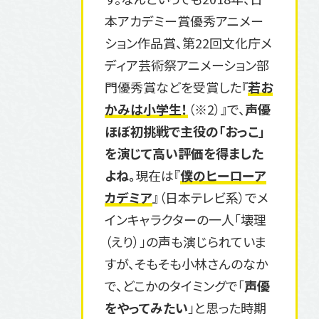
本アカデミー賞優秀アニメー
ション作品賞、第22回文化庁メ
ディア芸術祭アニメーション部
門優秀賞などを受賞した『
若お
かみは小学生！
（※2）』で、
声優
ほぼ初挑戦で主役の「おっこ」
を演じて高い評価を得ました
よね。
現在は『
僕のヒーローア
カデミア
』（日本テレビ系）でメ
インキャラクターの一人「壊理
（えり）」の声も演じられていま
すが、そもそも小林さんのなか
で、どこかのタイミングで「
声優
をやってみたい
」と思った時期