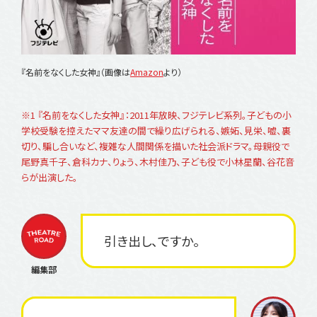
『名前をなくした女神』（画像は
Amazon
より）
※1 『名前をなくした女神』：2011年放映、フジテレビ系列。子どもの小
学校受験を控えたママ友達の間で繰り広げられる、嫉妬、見栄、嘘、裏
切り、騙し合いなど、複雑な人間関係を描いた社会派ドラマ。母親役で
尾野真千子、倉科カナ、りょう、木村佳乃、子ども役で小林星蘭、谷花音
らが出演した。
引き出し、ですか。