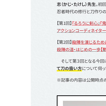
志（かじ・たけし）先生
。初
忍者時代の修行と刀作りの
【第1回】
『るろうに剣心』『
アクションコーディネイタ
【第2回】
殺陣を演じるために
殺陣の道・はじめの一歩【動
そして第３回となる今回
て刀の扱い方
について伺っ
※記事の内容は公開時点