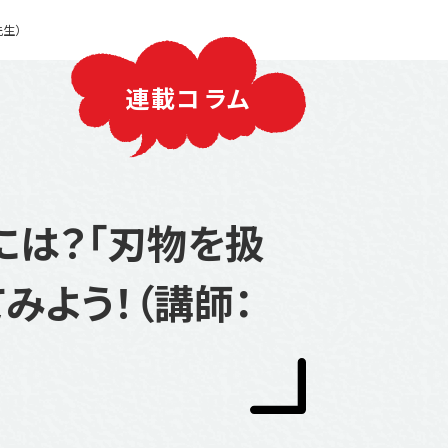
先生）
連載コラム
には？「刃物を扱
みよう！（講師：