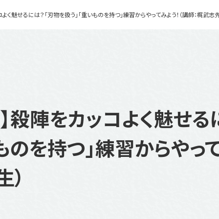
コよく魅せるには？「刃物を扱う」「重いものを持つ」練習からやってみよう！（講師：梶武志
り】殺陣をカッコよく魅せる
ものを持つ」練習からやって
生）