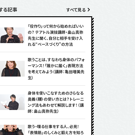
する記事
すべて見る
「役作り」って何から始めればいい
の？ テアトル演技講師・畠山真弥
先生に聞く、自分と相手を受け入
れる“ベースづくり”の方法
歌うことは、すなわち身体のパフォ
ーマンス！「誰かに届く」表現方法
を考えてみよう（講師：亀田増美先
生）
身体を使いこなすためのさらなる
奥義――〈腰〉の使い方とは？トレーニ
ング法もあわせて解説します！（講
師：畠山真弥先生）
歌う・喋る仕事をする人、必見！
「表情筋」のしくみと鍛え方を知ろ